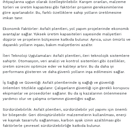
ihtiyaçlarına uygun olarak özelleştirilebilir. Karışım oranları, malzeme
türleri ve üretim kapasitesi gibi faktörler projenin gereksinimlerine
göre ayarlanabilir. Bu, farklı özelliklere sahip yolların üretilmesine
imkan tanır.
Ekonomik Faktörler: Asfalt plentleri, yol yapım projelerinde ekonomik
avantajlar sağlar. Yüksek üretim kapasiteleri sayesinde maliyetleri
düşürür ve projelerin bütçesine katkıda bulunur. Ayrıca, uzun ömürlü ve
dayanıklı yolların inşası, bakım maliyetlerini azaltır.
İleri Teknoloji Uygulamaları: Asfalt plentleri, ileri teknolojik sistemlere
sahiptir. Otomasyon, veri analizi ve kontrol sistemleri gibi özellikler,
üretim sürecini optimize eder ve kaliteyi artırır. Bu da daha iyi
performans gösteren ve daha güvenli yolların inşa edilmesini sağlar.
İş Sağlığı ve Güvenliği: Asfalt plentlerinde iş sağlığı ve güvenliği
önlemleri titizlikle uygulanır. Çalışanların güvenliği için gerekli koruyucu
ekipmanlar ve prosedürler sağlanır. Bu da iş kazalarının önlenmesine
yardımcı olur ve çalışma ortamının güvenliğini sağlar.
Sürdürülebilirlik: Asfalt plentleri, sürdürülebilir yol yapımı için önemli
bir bileşendir. Geri dönüştürülebilir malzemelerin kullanılması, enerji
ve kaynak tasarrufu sağlanması, karbon ayak izinin azaltılması gibi
faktörlerle çevresel sürdürülebilirliğe katkıda bulunur.