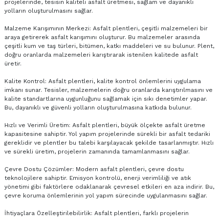
projelerinde, tesisin kaliteli asfalt üretmesi, sağlam ve dayanıklı
yolların oluşturulmasını sağlar.
Malzeme Karışımının Merkezi:
Asfalt plentleri
, çeşitli malzemeleri bir
araya getirerek asfalt karışımını oluşturur. Bu malzemeler arasında
çeşitli kum ve taş türleri, bitümen, katkı maddeleri ve su bulunur. Plent,
doğru oranlarda malzemeleri karıştırarak istenilen kalitede asfalt
üretir.
Kalite Kontrol: Asfalt plentleri, kalite kontrol önlemlerini uygulama
imkanı sunar. Tesisler, malzemelerin doğru oranlarda karıştırılmasını ve
kalite standartlarına uygunluğunu sağlamak için sıkı denetimler yapar.
Bu, dayanıklı ve güvenli yolların oluşturulmasına katkıda bulunur.
Hızlı ve Verimli Üretim: Asfalt plentleri, büyük ölçekte asfalt üretme
kapasitesine sahiptir. Yol yapım projelerinde sürekli bir asfalt tedariki
gereklidir ve plentler bu talebi karşılayacak şekilde tasarlanmıştır. Hızlı
ve sürekli üretim, projelerin zamanında tamamlanmasını sağlar.
Çevre Dostu Çözümler: Modern asfalt plentleri, çevre dostu
teknolojilere sahiptir. Emisyon kontrolü, enerji verimliliği ve atık
yönetimi gibi faktörlere odaklanarak çevresel etkileri en aza indirir. Bu,
çevre koruma önlemlerinin yol yapım sürecinde uygulanmasını sağlar.
İhtiyaçlara Özelleştirilebilirlik: Asfalt plentleri, farklı projelerin