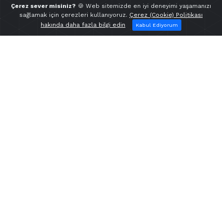
Çerez sever misiniz?
🍪 Web sitemizde en iyi deneyimi yaşamanızı
sağlamak için çerezleri kullanıyoruz.
Çerez (Cookie) Politikası
hakında daha fazla bilgi edin
Kabul Ediyorum
Super GT
200 - 350 T/S Kapasite
Yüksek sıcak silo kapasitesi
Tam kapalı mikser kulesi
5 cins asfalt stoklama imkanı