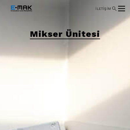
İLETİŞİM
Mikser Ünitesi