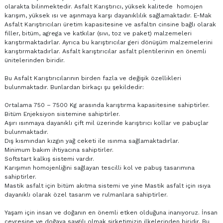
olarakta bilinmektedir. Asfalt Karıştırıcı, yüksek kalitede homojen
karışım, yüksek ısı ve aşınmaya karşı dayanıklılık sağlamaktadır. E-Mak
Asfalt Karıştırıcıları üretim kapasitesine ve asfaltın cinsine bağlı olarak
filler, bitüm, agrega ve katkılar (sıvı, toz ve paket) malzemeleri
karıştırmaktadırlar. Ayrıca bu karıştırıcılar geri dönüşüm malzemelerini
karıştırmaktadırlar. Asfalt karıştırıcılar
asfalt plentilerinin
en önemli
ünitelerinden biridir.
Bu Asfalt Karıştırıcılarının birden fazla ve değişik özellikleri
bulunmaktadır. Bunlardan birkaçı şu şekildedir:
Ortalama 750 – 7500 Kg arasında karıştırma kapasitesine sahiptirler.
Bitüm Enjeksiyon sistemine sahiptirler.
Aşırı ısınmaya dayanıklı çift mil üzerinde karıştırıcı kollar ve pabuçlar
bulunmaktadır.
Dış kısmından kızgın yağ ceketi ile ısınma sağlamaktadırlar.
Minimum bakım ihtiyacına sahiptirler.
Softstart kalkış sistemi vardır.
Karışımın homojenliğini sağlayan tescilli kol ve pabuş tasarımına
sahiptirler.
Mastik asfalt için bitüm akıtma sistemi ve yine Mastik asfalt için ısıya
dayanıklı olarak özel tasarım ve rulmanlara sahiptirler.
Yaşam için insan ve doğanın en önemli etken olduğuna inanıyoruz. İnsan
çevresine ve doğaya saygılı olmak şirketimizin ilkelerinden biridir. Bu