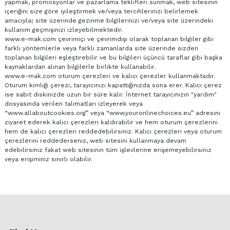
yapmak, promosyonlar ve pazarlama teklifleri sunmak, web sitesinin
içeriğini size göre iyileştirmek ve/veya tercihlerinizi belirlemek
amacıyla; site üzerinde gezinme bilgilerinizi ve/veya site üzerindeki
kullanım geçmişinizi izleyebilmektedir.
www.e-mak.com çevrimiçi ve çevrimdışı olarak toplanan bilgiler gibi
farklı yöntemlerle veya farklı zamanlarda site üzerinde sizden
toplanan bilgileri eşleştirebilir ve bu bilgileri üçüncü taraflar gibi başka
kaynaklardan alınan bilgilerle birlikte kullanabilir.
www.e-mak.com oturum çerezleri ve kalıcı çerezler kullanmaktadır.
Oturum kimliği çerezi, tarayıcınızı kapattığınızda sona erer. Kalıcı çerez
ise sabit diskinizde uzun bir süre kalır. İnternet tarayıcınızın "yardım"
dosyasında verilen talimatları izleyerek veya
“www.allaboutcookies.org” veya “www.youronlinechoices.eu” adresini
ziyaret ederek kalıcı çerezleri kaldırabilir ve hem oturum çerezlerini
hem de kalıcı çerezleri reddedebilirsiniz. Kalıcı çerezleri veya oturum
çerezlerini reddederseniz, web sitesini kullanmaya devam
edebilirsiniz fakat web sitesinin tüm işlevlerine erişemeyebilirsiniz
veya erişiminiz sınırlı olabilir.