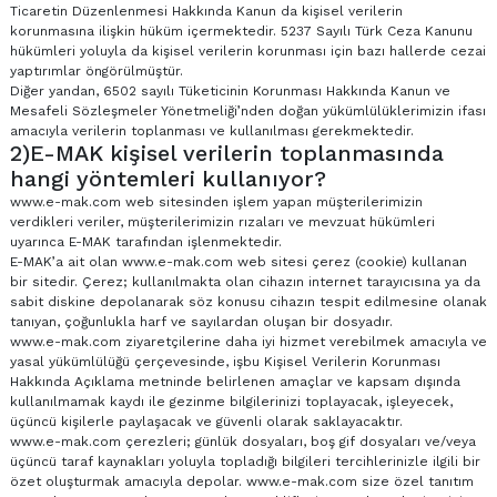
Ticaretin Düzenlenmesi Hakkında Kanun da kişisel verilerin
korunmasına ilişkin hüküm içermektedir. 5237 Sayılı Türk Ceza Kanunu
hükümleri yoluyla da kişisel verilerin korunması için bazı hallerde cezai
yaptırımlar öngörülmüştür.
Diğer yandan, 6502 sayılı Tüketicinin Korunması Hakkında Kanun ve
Mesafeli Sözleşmeler Yönetmeliği’nden doğan yükümlülüklerimizin ifası
amacıyla verilerin toplanması ve kullanılması gerekmektedir.
2)E-MAK kişisel verilerin toplanmasında
hangi yöntemleri kullanıyor?
www.e-mak.com web sitesinden işlem yapan müşterilerimizin
verdikleri veriler, müşterilerimizin rızaları ve mevzuat hükümleri
uyarınca E-MAK tarafından işlenmektedir.
E-MAK’a ait olan www.e-mak.com web sitesi çerez (cookie) kullanan
bir sitedir. Çerez; kullanılmakta olan cihazın internet tarayıcısına ya da
sabit diskine depolanarak söz konusu cihazın tespit edilmesine olanak
tanıyan, çoğunlukla harf ve sayılardan oluşan bir dosyadır.
www.e-mak.com ziyaretçilerine daha iyi hizmet verebilmek amacıyla ve
yasal yükümlülüğü çerçevesinde, işbu Kişisel Verilerin Korunması
Hakkında Açıklama metninde belirlenen amaçlar ve kapsam dışında
kullanılmamak kaydı ile gezinme bilgilerinizi toplayacak, işleyecek,
üçüncü kişilerle paylaşacak ve güvenli olarak saklayacaktır.
www.e-mak.com çerezleri; günlük dosyaları, boş gif dosyaları ve/veya
üçüncü taraf kaynakları yoluyla topladığı bilgileri tercihlerinizle ilgili bir
özet oluşturmak amacıyla depolar. www.e-mak.com size özel tanıtım