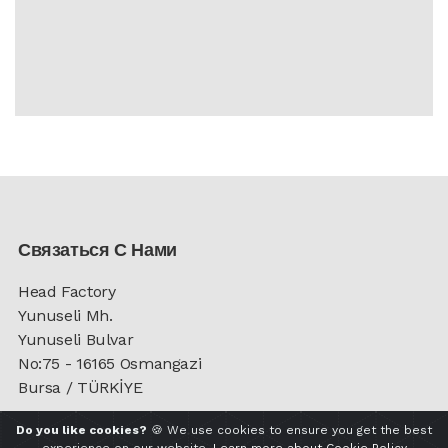
Связаться С Нами
Head Factory
Yunuseli Mh.
Yunuseli Bulvar
No:75 - 16165 Osmangazi
Bursa / TÜRKİYE
View Map >
Do you like cookies?
🍪 We use cookies to ensure you get the best