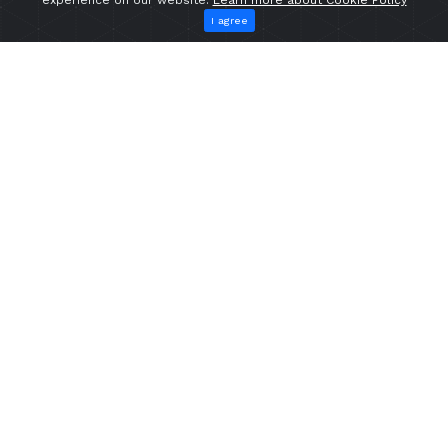
experience on our website.
Learn more about Cookie Policy
I agree
info@e-mak.com
+90 224 248 90 71
Послепродажное Обслуживание
Техническая Поддержка
Запасные Части
Поддержка Обучения Технического Персонала
О Компании
Техническая Поддержка
Запасные Части
Поддержка Обучения Технического Персонала
КОНТАКТЫ